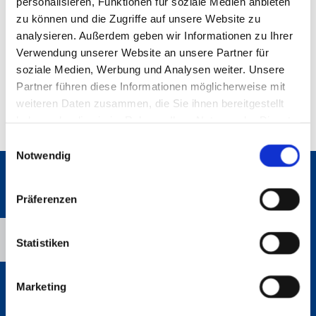
personalisieren, Funktionen für soziale Medien anbieten
zu können und die Zugriffe auf unsere Website zu
ÖFFNUNGSZEITEN
analysieren. Außerdem geben wir Informationen zu Ihrer
Verwendung unserer Website an unsere Partner für
Montag - Donnerstag
08:00 - 12:30
soziale Medien, Werbung und Analysen weiter. Unsere
13:30 - 17:30
Partner führen diese Informationen möglicherweise mit
Freitag
08:00 - 12:30
weiteren Daten zusammen, die Sie ihnen bereitgestellt
13:30 - 16:00
haben oder die sie im Rahmen Ihrer Nutzung der Dienste
gesammelt haben.
Einwilligungsauswahl
Notwendig
Präferenzen
Bitte akzeptieren Sie Marketing-Cookies, um
diese Karte anzuzeigen.
Accept cookies
Statistiken
Marketing