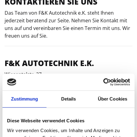
KONTAKTIEREN SIE UNS
Das Team von F&K Autotechnik e.K. steht Ihnen
jederzeit beratend zur Seite. Nehmen Sie Kontakt mit
uns auf und vereinbaren Sie einen Termin mit uns. Wir
freuen uns auf Sie.
F&K AUTOTECHNIK E.K.
Wiesentalstr. 27
79115 Freiburg
+49 761 40 50 17
Zustimmung
Details
Über Cookies

+49 (0) 151 40 02 63 99

info@fk-autotechnik.de

Diese Webseite verwendet Cookies
Wir verwenden Cookies, um Inhalte und Anzeigen zu